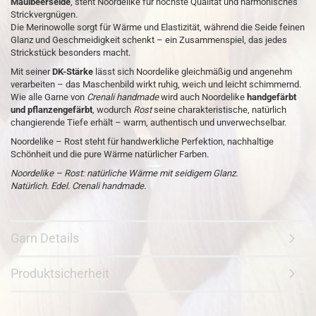
Maulbeerseide
, steht Noordelike für höchste Qualität und harmonisches
Strickvergnügen.
Die Merinowolle sorgt für Wärme und Elastizität, während die Seide feinen
Glanz und Geschmeidigkeit schenkt – ein Zusammenspiel, das jedes
Strickstück besonders macht.
Mit seiner
DK-Stärke
lässt sich Noordelike gleichmäßig und angenehm
verarbeiten – das Maschenbild wirkt ruhig, weich und leicht schimmernd.
Wie alle Garne von
Crenali handmade
wird auch Noordelike
handgefärbt
und pflanzengefärbt
, wodurch
Rost
seine charakteristische, natürlich
changierende Tiefe erhält – warm, authentisch und unverwechselbar.
Noordelike – Rost steht für handwerkliche Perfektion, nachhaltige
Schönheit und die pure Wärme natürlicher Farben.
Noordelike – Rost: natürliche Wärme mit seidigem Glanz.
Natürlich. Edel. Crenali handmade.
Garn Details
Produktsicherheit