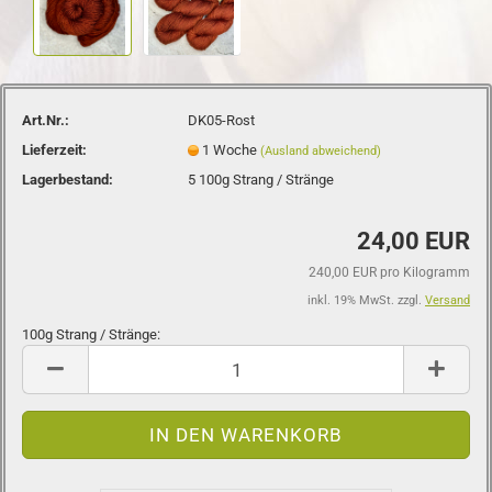
Art.Nr.:
DK05-Rost
Lieferzeit:
1 Woche
(Ausland abweichend)
Lagerbestand:
5
100g Strang / Stränge
24,00 EUR
240,00 EUR pro Kilogramm
inkl. 19% MwSt. zzgl.
Versand
100g Strang / Stränge:
100g
Strang
/
Stränge