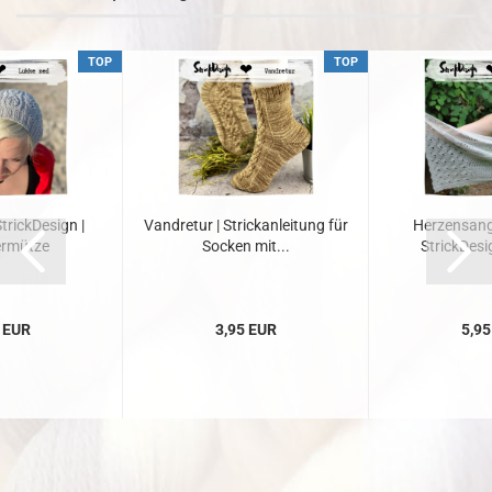
TOP
TOP
trickDesign |
Vandretur | Strickanleitung für
Herzensange
rmütze
Socken mit...
StrickDesig
 EUR
3,95 EUR
5,95