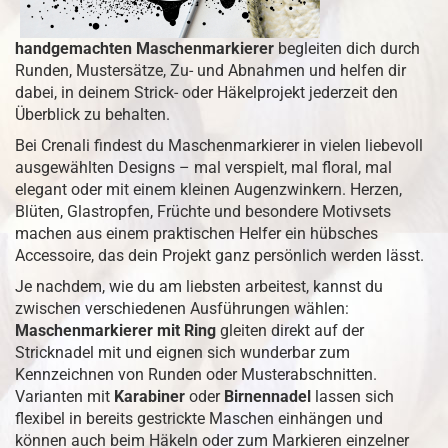
handgemachten Maschenmarkierer
begleiten dich durch
Runden, Mustersätze, Zu- und Abnahmen und helfen dir
dabei, in deinem Strick- oder Häkelprojekt jederzeit den
Überblick zu behalten.
Bei Crenali findest du Maschenmarkierer in vielen liebevoll
ausgewählten Designs – mal verspielt, mal floral, mal
elegant oder mit einem kleinen Augenzwinkern. Herzen,
Blüten, Glastropfen, Früchte und besondere Motivsets
machen aus einem praktischen Helfer ein hübsches
Accessoire, das dein Projekt ganz persönlich werden lässt.
Je nachdem, wie du am liebsten arbeitest, kannst du
zwischen verschiedenen Ausführungen wählen:
Maschenmarkierer mit Ring
gleiten direkt auf der
Stricknadel mit und eignen sich wunderbar zum
Kennzeichnen von Runden oder Musterabschnitten.
Varianten mit
Karabiner
oder
Birnennadel
lassen sich
flexibel in bereits gestrickte Maschen einhängen und
können auch beim Häkeln oder zum Markieren einzelner