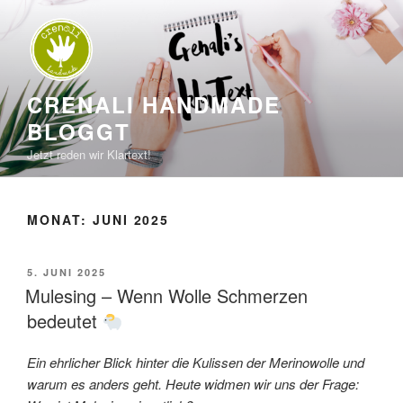
Zum
Inhalt
springen
CRENALI HANDMADE
BLOGGT
Jetzt reden wir Klartext!
MONAT:
JUNI 2025
VERÖFFENTLICHT
5. JUNI 2025
AM
Mulesing – Wenn Wolle Schmerzen
bedeutet
Ein ehrlicher Blick hinter die Kulissen der Merinowolle und
warum es anders geht.
Heute widmen wir uns der Frage: