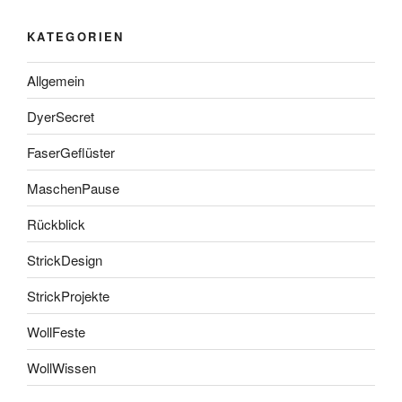
KATEGORIEN
Allgemein
DyerSecret
FaserGeflüster
MaschenPause
Rückblick
StrickDesign
StrickProjekte
WollFeste
WollWissen