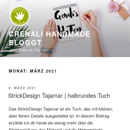
Zum
Inhalt
springen
CRENALI HANDMADE
BLOGGT
Jetzt reden wir Klartext!
MONAT:
MÄRZ 2021
VERÖFFENTLICHT
9. MÄRZ 2021
AM
StrickDesign Tajamar | halbrundes Tuch
Das StrickDesign Tajamar ist ein Tuch, das mit kleinen,
aber feinen Details ausgestattet ist. In diesem Beitrag
erzähle ich dir heute ein wenig mehr über die
Strickanleitung, das Material und die Hintergründe.