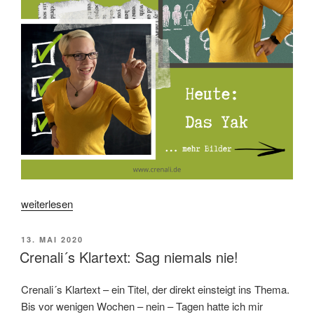
„FaserGeflüster
weiterlesen
No.
1
VERÖFFENTLICHT
13. MAI 2020
–
AM
Crenali´s Klartext: Sag niemals nie!
Yak“
Crenali´s Klartext – ein Titel, der direkt einsteigt ins Thema.
Bis vor wenigen Wochen – nein – Tagen hatte ich mir