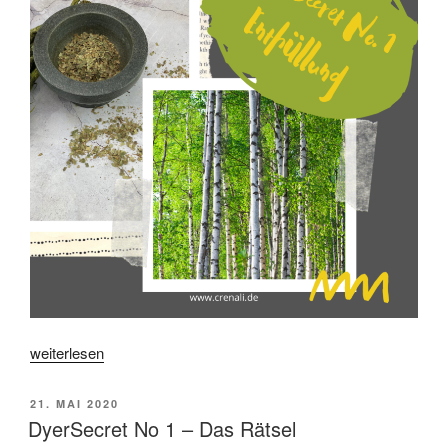
„DyerSecret
weiterlesen
No
1
VERÖFFENTLICHT
21. MAI 2020
–
AM
DyerSecret No 1 – Das Rätsel
Die