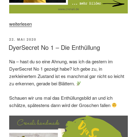
„FaserGeflüster
weiterlesen
No
2
VERÖFFENTLICHT
22. MAI 2020
–
AM
DyerSecret No 1 – Die Enthüllung
Shetland
Schafe“
Na – hast du so eine Ahnung, was ich da gestern im
DyerSecret No 1 gezeigt habe? Ich gebe zu, in
zerkleinertem Zustand ist es manchmal gar nicht so leicht
zu erkennen, gerade bei Blättern.
Schauen wir uns mal das Enthüllungsbild an und ich
schätze, spätestens dann wird der Groschen fallen