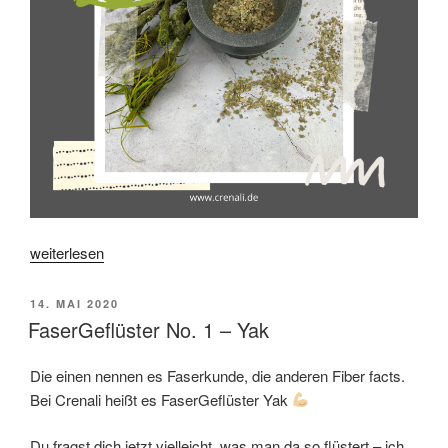
„DyerSecret
weiterlesen
No
1
VERÖFFENTLICHT
14. MAI 2020
–
AM
FaserGeflüster No. 1 – Yak
Das
Rätsel“
Die einen nennen es Faserkunde, die anderen Fiber facts.
Bei Crenali heißt es FaserGeflüster Yak
Du fragst dich jetzt vielleicht, was man da so flüstert – ich