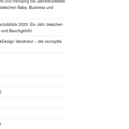
rd und Hansjörg
bei
Jahresrückblick
 zwischen Baby, Business und
srückblick 2025: Ein Jahr zwischen
 und Bauchgefühl
ckDesign Vandretur – die verzopfte
5
1