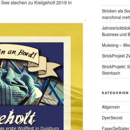
n See stechen zu Kielgeholt 2019 in
Stricken als S
manchmal mehr 
Jahresrückblic
Business und 
Mulesing – We
StrickProjekt Z
StrickProjekt:
Steinbach
KATEGORIEN
Allgemein
DyerSecret
FaserGeflüster