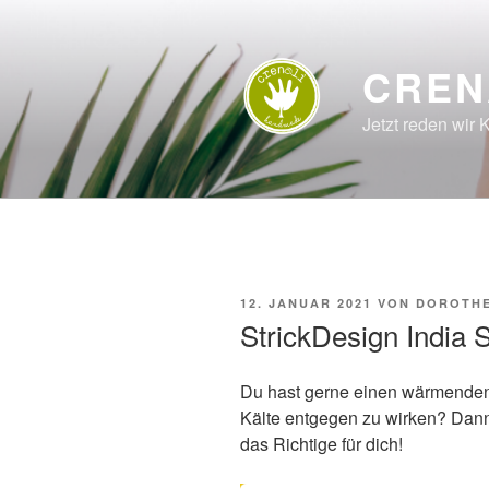
Zum
Inhalt
springen
CREN
Jetzt reden wir K
VERÖFFENTLICHT
12. JANUAR 2021
VON
DOROTHE
AM
StrickDesign India 
Du hast gerne einen wärmenden
Kälte entgegen zu wirken? Dann
das Richtige für dich!