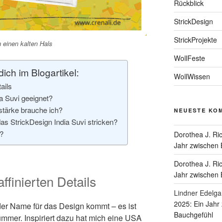
Rückblick
StrickDesign
StrickProjekte
n einen kalten Hals
WollFeste
ch im Blogartikel:
WollWissen
ails
ia Suvi geeignet?
tärke brauche ich?
NEUESTE KO
das StrickDesign India Suvi stricken?
n?
Dorothea J. Ric
Jahr zwischen 
Dorothea J. Ric
Jahr zwischen 
ffinierten Details
Lindner Edelga
2025: Ein Jahr
 der Name für das Design kommt – es ist
Bauchgefühl
mmer. Inspiriert dazu hat mich eine USA