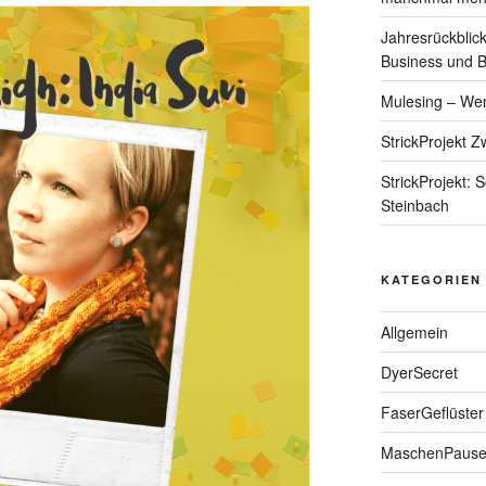
Jahresrückblic
Business und 
Mulesing – We
StrickProjekt Z
StrickProjekt:
Steinbach
KATEGORIEN
Allgemein
DyerSecret
FaserGeflüster
MaschenPaus