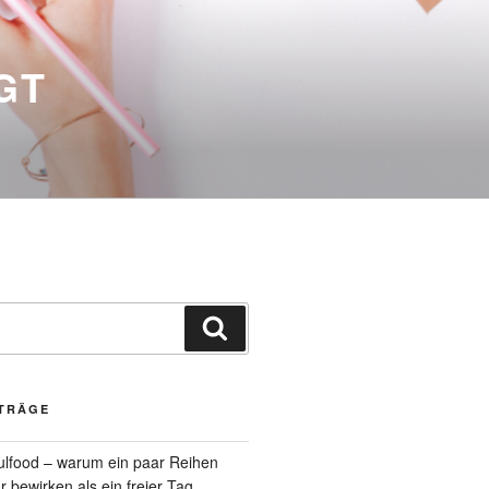
GT
Suchen
ITRÄGE
oulfood – warum ein paar Reihen
bewirken als ein freier Tag