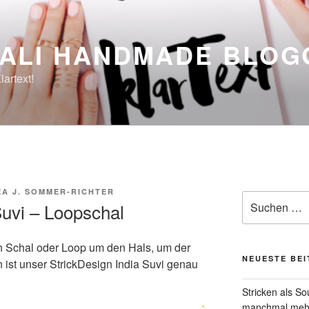
ALI HANDMADE BLOG
lartext!
A J. SOMMER-RICHTER
Suche
Suvi – Loopschal
nach:
 Schal oder Loop um den Hals, um der
NEUESTE BE
 ist unser StrickDesign India Suvi genau
Stricken als S
manchmal mehr 